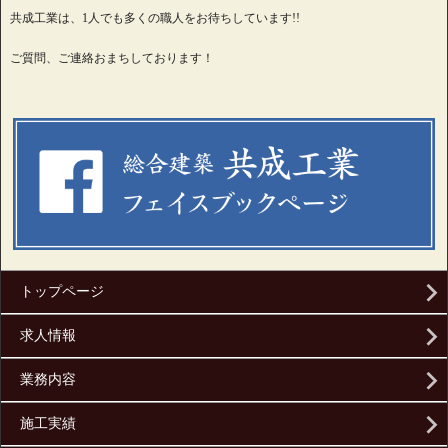
共成工業は、1人でも多くの職人をお待ちしています!!
ご質問、ご連絡おまちしております！
トップページ
求人情報
業務内容
施工実績